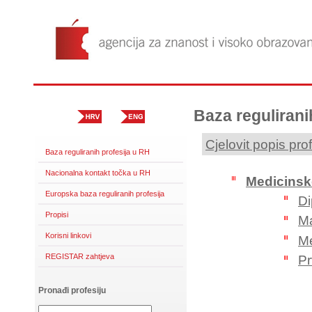
Baza regulirani
Cjelovit popis prof
Baza reguliranih profesija u RH
Nacionalna kontakt točka u RH
Medicinsk
Europska baza reguliranih profesija
Di
Propisi
Ma
Korisni linkovi
Me
REGISTAR zahtjeva
Pr
Pronađi profesiju