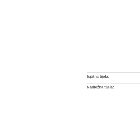
Ispitna tijela:
Nadležna tijela: