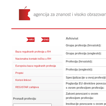
Arhivist
Grupa profesija (hrvatski):
Baza reguliranih profesija u RH
Grupa profesija (engleski):
Nacionalna kontakt točka u RH
Profesija (hrvatski):
Europska baza reguliranih profesija
Profesija (engleski):
Propisi
Specijalizacije u ovoj profesiji
Korisni linkovi
Poglavlja EU direktive povez
REGISTAR zahtjeva
s ovom profesijom profesija:
Zakoni povezani s ovom
profesijom profesija:
Pronađi profesiju
Institucije povezane s ovom p