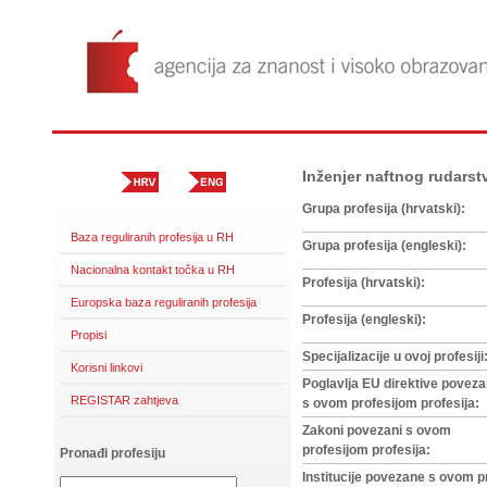
Inženjer naftnog rudarst
Grupa profesija (hrvatski):
Baza reguliranih profesija u RH
Grupa profesija (engleski):
Nacionalna kontakt točka u RH
Profesija (hrvatski):
Europska baza reguliranih profesija
Profesija (engleski):
Propisi
Specijalizacije u ovoj profesiji
Korisni linkovi
Poglavlja EU direktive povez
REGISTAR zahtjeva
s ovom profesijom profesija:
Zakoni povezani s ovom
profesijom profesija:
Pronađi profesiju
Institucije povezane s ovom p