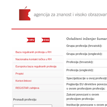
Ovlašteni inženjer šumar
Grupa profesija (hrvatski):
Baza reguliranih profesija u RH
Grupa profesija (engleski):
Nacionalna kontakt točka u RH
Profesija (hrvatski):
Europska baza reguliranih profesija
Profesija (engleski):
Propisi
Specijalizacije u ovoj profesiji
Korisni linkovi
Poglavlja EU direktive povez
REGISTAR zahtjeva
s ovom profesijom profesija:
Zakoni povezani s ovom
profesijom profesija:
Pronađi profesiju
Institucije povezane s ovom p