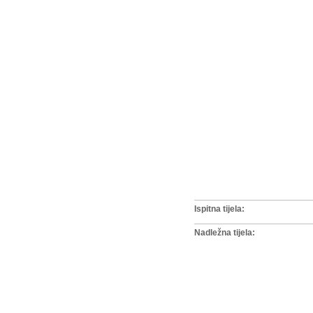
Ispitna tijela:
Nadležna tijela: