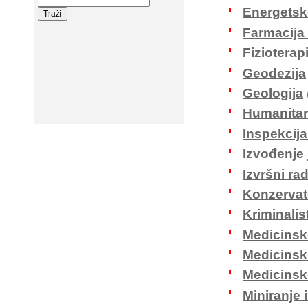
Energetsko
Farmacija 
Fizioterapi
Geodezija
Geologija
Humanitar
Inspekcij
Izvođenje
Izvršni rad
Konzervato
Kriminalis
Medicinsk
Medicinsk
Medicinsko
Miniranje 