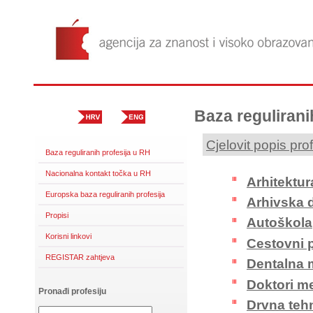
Baza regulirani
Cjelovit popis prof
Baza reguliranih profesija u RH
Nacionalna kontakt točka u RH
Arhitektur
Europska baza reguliranih profesija
Arhivska d
Propisi
Autoškola
Korisni linkovi
Cestovni p
REGISTAR zahtjeva
Dentalna 
Doktori m
Pronađi profesiju
Drvna teh