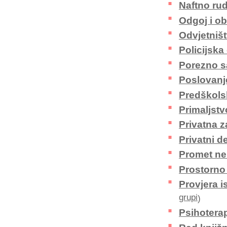
Naftno ru
Odgoj i ob
Odvjetniš
Policijska
Porezno s
Poslovanje
Predškols
Primaljstv
Privatna z
Privatni de
Promet ne
Prostorno 
Provjera i
grupi
)
Psihoterap