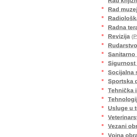
Rad knjiž
Rad muze
Radiološk
Radna tera
Revizija
(
P
Rudarstv
Sanitarno 
Sigurnost
Socijalna 
Sportska d
Tehnička i
Tehnologij
Usluge u 
Veterinars
Vezani obr
Vojna obr